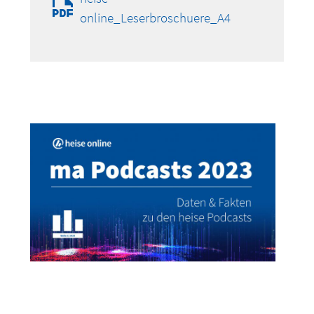
online_Leserbroschuere_A4