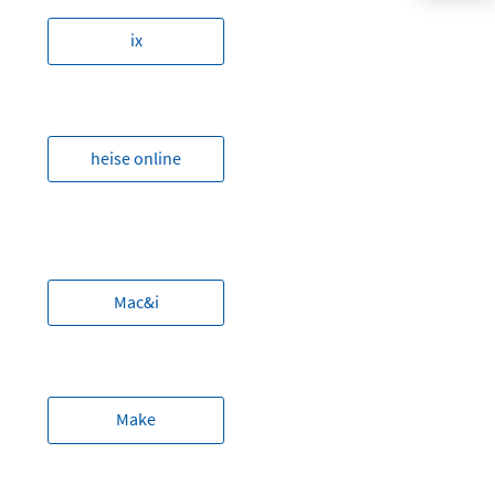
ix
heise online
Mac&i
Make