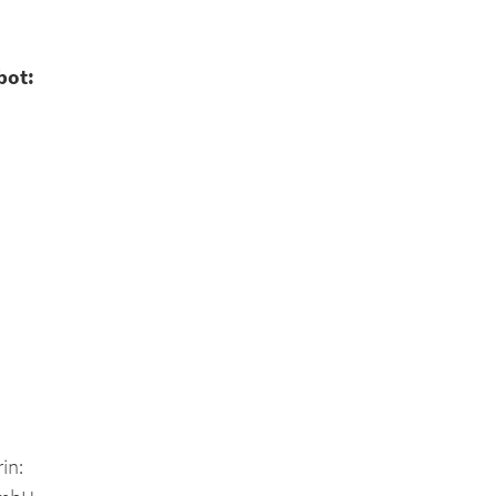
bot:
in: