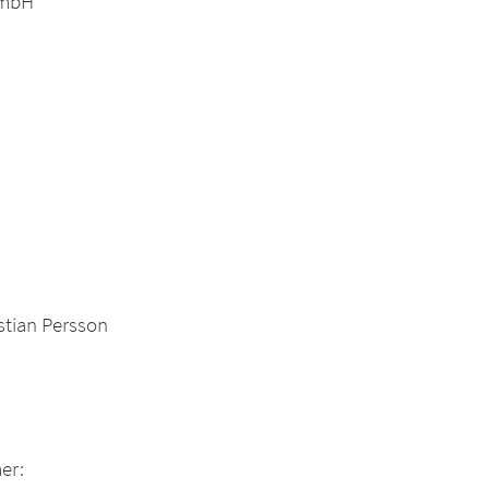
GmbH
istian Persson
er: