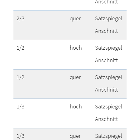
Anschnitt
1
2/3
quer
Satzspiegel
1
Anschnitt
2
1/2
hoch
Satzspiegel
9
Anschnitt
1
1/2
quer
Satzspiegel
1
Anschnitt
2
1/3
hoch
Satzspiegel
5
Anschnitt
7
1/3
quer
Satzspiegel
1