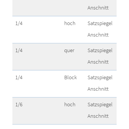
Anschnitt
2
1/4
hoch
Satzspiegel
4
Anschnitt
5
1/4
quer
Satzspiegel
1
Anschnitt
2
1/4
Block
Satzspiegel
9
Anschnitt
1/6
hoch
Satzspiegel
5
Anschnitt