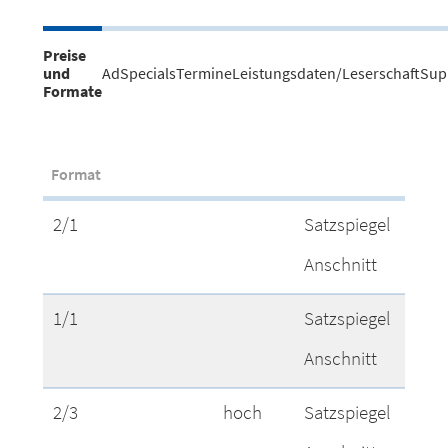
Preise
und
AdSpecials
Termine
Leistungsdaten/Leserschaft
Sup
Formate
Format
F
2/1
Satzspiegel
3
Anschnitt
4
1/1
Satzspiegel
1
Anschnitt
2
2/3
hoch
Satzspiegel
1