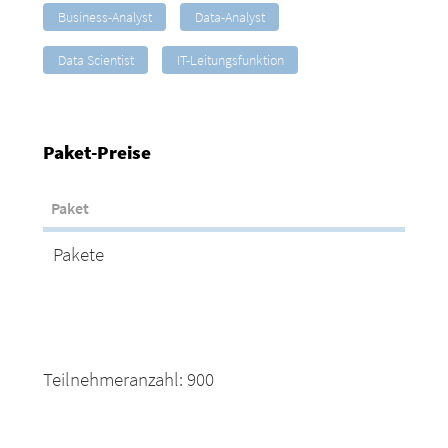
Business-Analyst
Data-Analyst
Data Scientist
IT-Leitungsfunktion
Paket-Preise
Paket
P
Pakete
Teilnehmeranzahl: 900