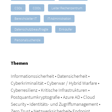
CSOs
COOs
Leiter Rechenzentrum
Bereichsleiter IT
IT-Administration
Datenschutzbeauftragte
Einkäufer
Personalsuchende
Themen
Informationssicherheit • Datensicherheit •
Cyberkriminalität • Cyberwar / Hybrid Warfare •
Cyberresilienz • Kritische Infrastrukturen •
Postquantumkryptografie • Azure AD • Cloud
Security • Identitäts- und Zugriffsmanagement •
Zero Trust • Netzwerksicherheit• Endpoint