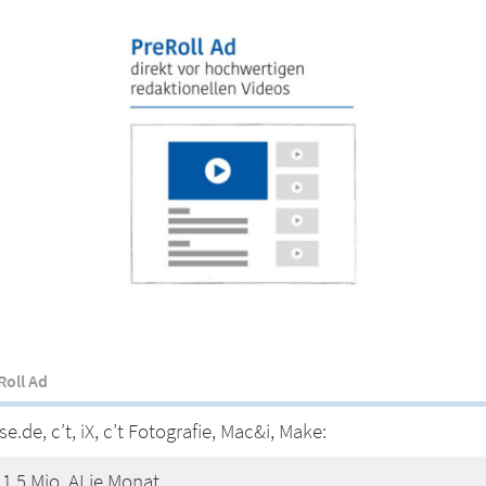
Roll Ad
se.de, c’t, iX, c’t Fotografie, Mac&i, Make:
 1,5 Mio. AI je Monat