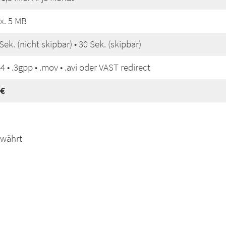
x. 5 MB
Sek. (nicht skipbar) • 30 Sek. (skipbar)
 • .3gpp • .mov • .avi oder VAST redirect
 €
ewährt