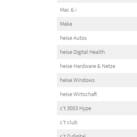
Mac & i
Make
heise Autos
heise Digital Health
heise Hardware & Netze
heise Windows
heise Wirtschaft
c’t 3003 Hype
c’t club
c’t D.digital