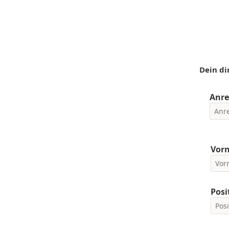
Dein di
Anre
Vor
Posi